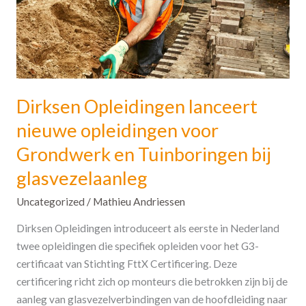
Grondwerk
en
Tuinboringen
bij
glasvezelaanleg
Dirksen Opleidingen lanceert
nieuwe opleidingen voor
Grondwerk en Tuinboringen bij
glasvezelaanleg
Uncategorized
/
Mathieu Andriessen
Dirksen Opleidingen introduceert als eerste in Nederland
twee opleidingen die specifiek opleiden voor het G3-
certificaat van Stichting FttX Certificering. Deze
certificering richt zich op monteurs die betrokken zijn bij de
aanleg van glasvezelverbindingen van de hoofdleiding naar