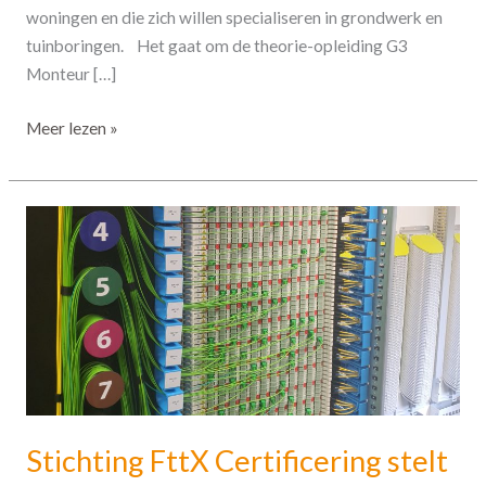
woningen en die zich willen specialiseren in grondwerk en
tuinboringen. Het gaat om de theorie-opleiding G3
Monteur […]
Meer lezen »
Stichting
FttX
Certificering
stelt
certificatenregister
open
voor
‘oude’
certificaten
Stichting FttX Certificering stelt