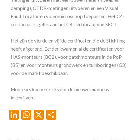
metingen uitvoeren met een powermeter (niveau en
demping), OTDR-metingen uitvoeren en een Visual
Fault Locator en videomicroscoop toepassen. Het C4-
certificaat is gelijk aan het C4-certificaat van SECT.
Het zijn de vierde en vijfde certificaten die de Stichting
heeft afgerond. Eerder kwamen al de certificaten voor
HAS-monteurs (BC2), voor patchmonteurs in de PoP
(B5) en voor monteurs grondwerk en tuinboringen (G3)
voor de markt beschikbaar.
Monteurs kunnen zich voor de nieuwe examens
inschrijven.
Li
W
X
D
n
h
el
ke
at
e